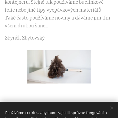
kontejneru. Stejně tak používáme bublinkové
folie nebo jiné tipy vycpávkových materiálů.
Také často používáme noviny a dáváme jim tím
všem druhou šanci.
Zbyněk Zbytovský
Používáme cookies, abychom zajistili správné fungování a