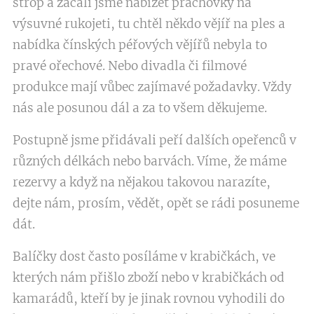
strop a začali jsme nabízet prachovky na
výsuvné rukojeti, tu chtěl někdo vějíř na ples a
nabídka čínských péřových vějířů nebyla to
pravé ořechové. Nebo divadla či filmové
produkce mají vůbec zajímavé požadavky. Vždy
nás ale posunou dál a za to všem děkujeme.
Postupně jsme přidávali peří dalších opeřenců v
různých délkách nebo barvách. Víme, že máme
rezervy a když na nějakou takovou narazíte,
dejte nám, prosím, vědět, opět se rádi posuneme
dát.
Balíčky dost často posíláme v krabičkách, ve
kterých nám přišlo zboží nebo v krabičkách od
kamarádů, kteří by je jinak rovnou vyhodili do