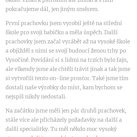
okolo. Vztah k pštrosům ale zůstal a s ním
pokračujeme dál, jen jiným směrem.
První prachovku jsem vyrobil ještě na střední
škole pro svoji babičku a měla úspěch. Další
prachovky jsem začal vyrábět až na vysoké škole
a objížděl s nimi se svojí budoucí ženou trhy po
Vysočině. Povídání si s lidmi na trzích bylo fajn,
ale víkendy jsme ale chtěli trávit jinak a tak jsme
si vytvořili tento on-line prostor. Také jsme tím
dostali naše výrobky do míst, kam bychom se
nejspíš nikdy nedostali.
Na začátku jsme měli jen pár druhů prachovek,
stále více ale přicházely požadavky na další a
další specialitky. Tu měl někdo moc vysoký