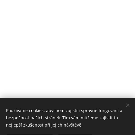
Používáme cookies, abychom zajistili správné fungování a
bezpečnost našich stránek. Tím vám můžeme zajistit tu
Pštrosi.com
nejlepší zkušenost při jejich návštěvě.
Všechna práva vyhrazena 2025